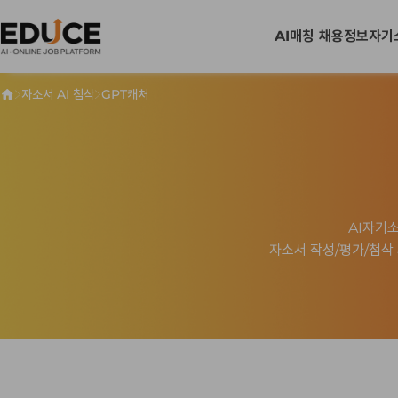
AI매칭 채용정보
자기
>
>
자소서 AI 첨삭
GPT캐처
AI자기
자소서 작성/평가/첨삭