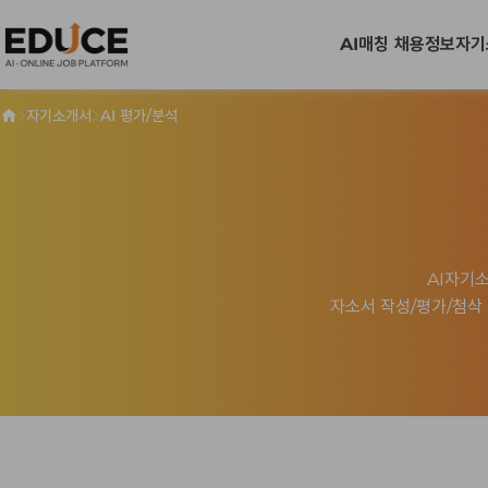
AI매칭 채용정보
자기
>
>
자기소개서
AI 평가/분석
AI자기
자소서 작성/평가/첨삭